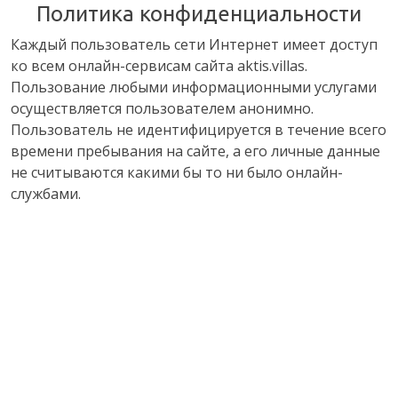
Политика конфиденциальности
Каждый пользователь сети Интернет имеет доступ
ко всем онлайн-сервисам сайта aktis.villas.
Пользование любыми информационными услугами
осуществляется пользователем анонимно.
Пользователь не идентифицируется в течение всего
времени пребывания на сайте, а его личные данные
не считываются какими бы то ни было онлайн-
службами.
При работе сайта используется только
идентификатор пользователя (файлы cookie), что
необходимо для отслеживания информации о
характеристиках использования страниц сайта,
включая сервер, через который пользователь
заходит на сайт, а также используемый браузер
(Google Chrome, Internet Explorer и т.д.). Кроме того,
нам важно знать, каким образом пользователь